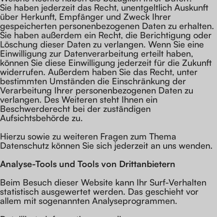
Sie haben jederzeit das Recht, unentgeltlich Auskunft
über Herkunft, Empfänger und Zweck Ihrer
gespeicherten personenbezogenen Daten zu erhalten.
Websiteerstellung
Sie haben außerdem ein Recht, die Berichtigung oder
Datenschutz
Impressum
Löschung dieser Daten zu verlangen. Wenn Sie eine
&
Einwilligung zur Datenverarbeitung erteilt haben,
Branding
können Sie diese Einwilligung jederzeit für die Zukunft
Design
widerrufen. Außerdem haben Sie das Recht, unter
bestimmten Umständen die Einschränkung der
&
Verarbeitung Ihrer personenbezogenen Daten zu
Projekte
Referenzen
verlangen. Des Weiteren steht Ihnen ein
Beschwerderecht bei der zuständigen
Aufsichtsbehörde zu.
Projektablauf
Hierzu sowie zu weiteren Fragen zum Thema
Datenschutz können Sie sich jederzeit an uns wenden.
&
SEO
SEA
Analyse-Tools und Tools von Dritt­anbietern
Team
Kontakt
Beim Besuch dieser Website kann Ihr Surf-Verhalten
statistisch ausgewertet werden. Das geschieht vor
allem mit sogenannten Analyseprogrammen.