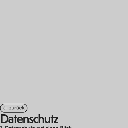
← zurück
D
a
t
e
n
s
c
h
u
t
z
1. Datenschutz auf einen Blick