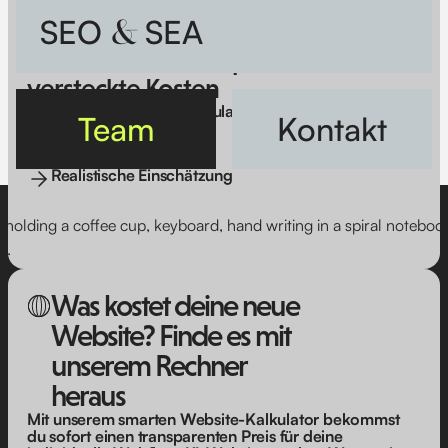
Berechne den Preis deiner Website
&
SEO
SEA
in weniger
als 2 Minuten, transparent und ohne
versteckte Kosten
Schnelle Website-Kalkulation
Team
Kontakt
Individuell & modular
Realistische Einschätzung
Was kostet deine neue 
Website? Finde es mit 
unserem Rechner 
heraus
Mit unserem smarten Website-Kalkulator bekommst
du sofort einen transparenten Preis für deine