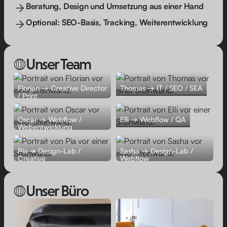
Beratung, Design und Umsetzung aus einer Hand
Optional: SEO-Basis, Tracking, Weiterentwicklung
Unser Team
Florian → Creative Director
Thomas → IT / SEO / SEA
/ Print
Oscar → Webflow /
Elli → Webflow / QA
Webentwicklung
Pia ➔ Design-Lab /
Sasha → Design-Lab /
Creative
Webflow
Unser Büro