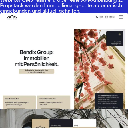
Propstack werden Immobilienangebote automatisch
&
eingebunden und aktuell gehalten.
Projekte
Referenzen
Projektablauf
&
SEO
SEA
Team
Kontakt