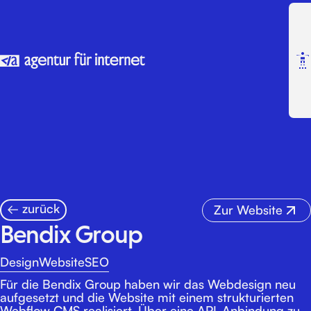
← zurück
Zur Website
B
e
n
d
i
x
G
r
o
u
p
Websiteerstellung
Design
Website
SEO
Datenschutz
Impressum
&
Für die Bendix Group haben wir das Webdesign neu
Branding
aufgesetzt und die Website mit einem strukturierten
Design
Webflow CMS realisiert. Über eine API-Anbindung zu