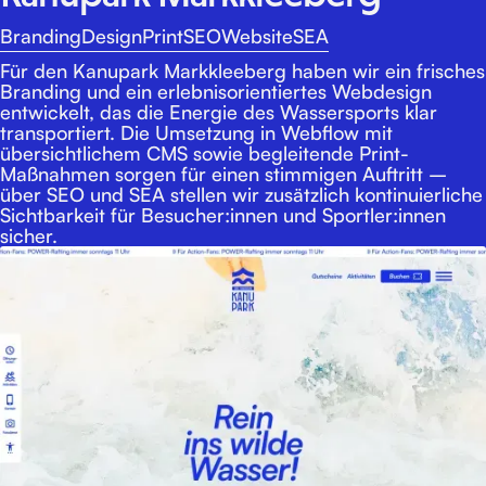
Branding
Design
Print
SEO
Website
SEA
Für den Kanupark Markkleeberg haben wir ein frisches
Branding und ein erlebnisorientiertes Webdesign
entwickelt, das die Energie des Wassersports klar
transportiert. Die Umsetzung in Webflow mit
Websiteerstellung
Datenschutz
Impressum
übersichtlichem CMS sowie begleitende Print-
Maßnahmen sorgen für einen stimmigen Auftritt –
&
Branding
über SEO und SEA stellen wir zusätzlich kontinuierliche
Sichtbarkeit für Besucher:innen und Sportler:innen
Design
sicher.
&
Projekte
Referenzen
Projektablauf
&
SEO
SEA
Team
Kontakt