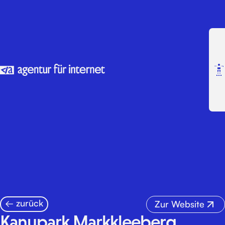
← zurück
Zur Website
K
a
n
u
p
a
r
k
M
a
r
k
k
l
e
e
b
e
r
g